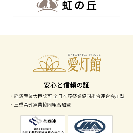
愛灯館
安心と信頼の証
経済産業大臣認可 全日本葬祭業協同組合連合会加盟
三重県葬祭業協同組合加盟
全日本葬祭業協同組合連合会加盟
全霊柩自