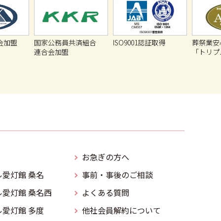
会加盟
国家公務員共済組合
ISO9001認証取得
葬祭業安
連合会加盟
「トリプ
お急ぎの方へ
愛灯館 桑名
事前・事後のご相談
愛灯館 桑名西
よくある質問
愛灯館 多度
他社会員解約について