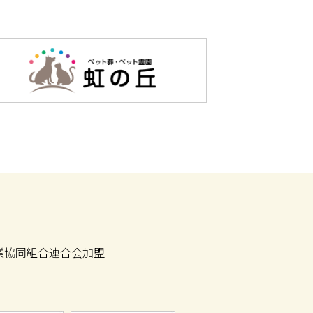
業協同組合連合会加盟
1認証取得
葬祭業安心度格付「トリプルA」認定
葬祭サービスガイドライン遵守