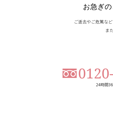
お急ぎの
ご逝去やご危篤など
ま
0120
24時間3