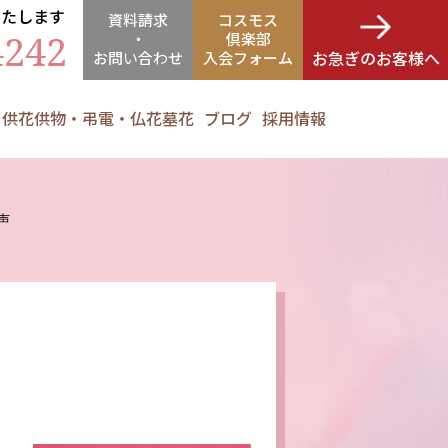
いたします
資料請求
コスモス
4242
・
倶楽部
お急ぎのお客様へ
お問
い
合
わ
せ
入会フォーム
供花供物・弔電・仏花墓花
ブログ
採用情報
声