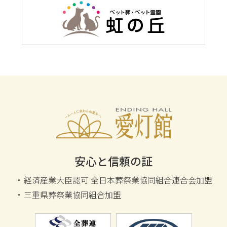
愛灯館
安心と信頼の証
経済産業大臣認可 全日本葬祭業協同組合連合会加盟
三重県葬祭業協同組合加盟
全日本葬祭業協同組合連合会加盟
全霊柩自