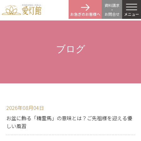
資料請求
・
お急ぎのお客様へ
お問
合
せ
メニュー
ブログ
2026年08月04日
お盆に飾る「精霊馬」の意味とは？ご先祖様を迎える優
しい風習